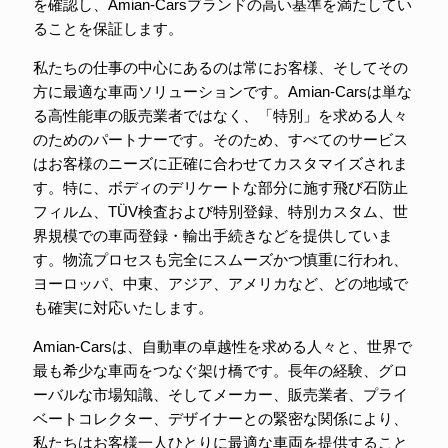
を確認し、Amian-Carsブランドの高い基準を満たしてい
ることを保証します。
私たちの仕事の中心にあるのは常にお客様、そしてその
方に最適な車両ソリューションです。Amian-Carsは単な
る高性能車の販売業者ではなく、「特別」を求める人々
のためのパートナーです。そのため、すべてのサービス
はお客様のニーズに正確に合わせてカスタマイズされま
す。特に、ボディのデリケートな部分に施す飛び石防止
フィルム、TÜV検査および特別登録、特別カスタム、世
界規模での車両登録・輸出手続きなどを提供していま
す。物流プロセスも完全にスムーズかつ慎重に行われ、
ヨーロッパ、中東、アジア、アメリカなど、どの地域で
も確実に対応いたします。
Amian-Carsは、自動車の卓越性を求める人々と、世界で
最も希少な車両をつなぐ架け橋です。長年の経験、グロ
ーバルな市場知識、そしてメーカー、販売業者、プライ
ベートコレクター、デザイナーとの緊密な関係により、
私たちはお客様一人ひとりに最適な車両を提供すること