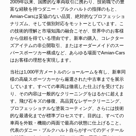
2009年以来、国際的な車両取引に携わり、技術職での豊
富な経験を持つダニー・ブルクハルトの指揮のもと、
Amian-Carsは妥協のない品質、絶対的なプロフェッショ
ナリズム、そして個別対応をモットーとしています。こ
の技術的理解と市場知識の融合こそが、世界中のお客様
から信頼を得ている理由です。新車の購入、コレクター
ズアイテムの非公開取引、またはオーダーメイドのスー
パースポーツカー構成など、あらゆる場面でAmian-Cars
はお客様の理想を実現します。
当社は1,000平方メートルのショールームを有し、新車同
様の高級スポーツカーから厳選された中古車までを展示
しています。すべての車両は徹底した仕上げを受けてお
り、その内容は一般的なクリーニングをはるかに超えま
す。飛び石キズの修復、高品質なレザークリーニング、
プロフェッショナルな塗装コーティング、さらには技術
的な最適化までが標準プロセスです。目的は、すべての
車両を外観・機能の両面で最高の状態に仕上げること。
代表のダニー・ブルクハルト自らがすべてのディテール