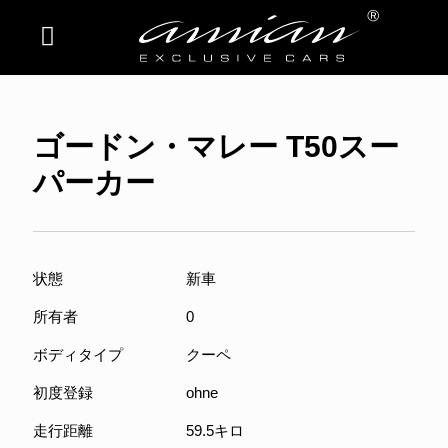
ゴードン・マレー T50スー
パーカー
状態
新車
所有者
0
ボディタイプ
クーペ
初度登録
ohne
走行距離
59.5キロ