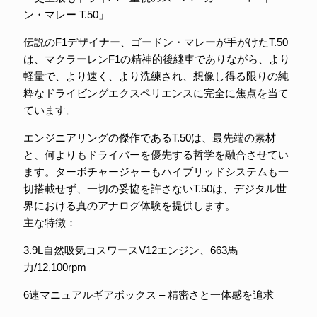
ン・マレー T.50」
伝説のF1デザイナー、ゴードン・マレーが手がけたT.50
は、マクラーレンF1の精神的後継車でありながら、より
軽量で、より速く、より洗練され、想像し得る限りの純
粋なドライビングエクスペリエンスに完全に焦点を当て
ています。
エンジニアリングの傑作であるT.50は、最先端の素材
と、何よりもドライバーを優先する哲学を融合させてい
ます。ターボチャージャーもハイブリッドシステムも一
切搭載せず、一切の妥協を許さないT.50は、デジタル世
界における真のアナログ体験を提供します。
主な特徴：
3.9L自然吸気コスワースV12エンジン、663馬
力/12,100rpm
6速マニュアルギアボックス – 精密さと一体感を追求