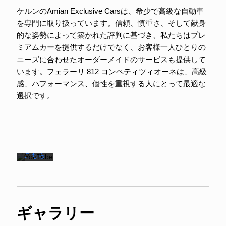
ケルンのAmian Exclusive Carsは、希少で高級な自動車
を専門に取り扱っています。信頼、慎重さ、そして献身
動画を
的な姿勢によって築かれた評判に基づき、私たちはプレ
読み込
ミアムカーを提供するだけでなく、お客様一人ひとりの
むと、
YouTu
ニーズに合わせたオーダーメイドのサービスも提供して
beのプ
います。フェラーリ 812 コンペティツィオーネは、高級
ライバ
シーポ
感、パフォーマンス、個性を重視する人にとって最適な
リシー
選択です。
に同意
したこ
とにな
りま
す。
詳細は
こちら
動
画
を
読
ギャラリー
み
込