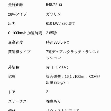
走行距離
548.7キロ
燃料タイプ
ガソリン
出力
610 kW / 820 馬力
0–100km/h 加速時間
2.85秒
最高速度
時速339.5キロ
変速機タイプ
7速デュアルクラッチトランスミ
ッション
外装色
赤（F1 2007）
燃費
複合燃費：16.1 l/100km、CO²排
出量385 g/km
ドア
2
ステータス
在庫あり
価格
リクエストに応じて