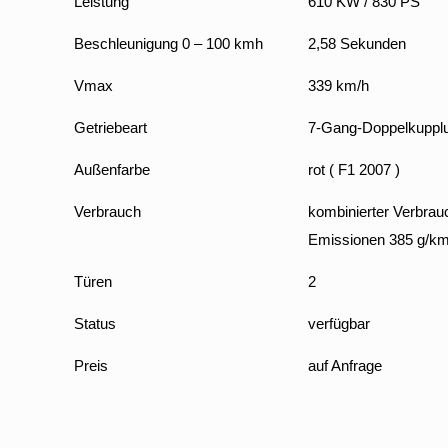
Leistung
610 KW / 830 PS
Beschleunigung 0 – 100 kmh
2,58 Sekunden
Vmax
339 km/h
Getriebeart
7-Gang-Doppelkupplu
Außenfarbe
rot ( F1 2007 )
Verbrauch
kombinierter Verbrau
Emissionen 385 g/k
Türen
2
Status
verfügbar
Preis
auf Anfrage