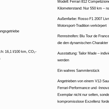
Modell: Ferrari 812 Competizion
Kilometerstand: Nur 550 km – n
Außenfarbe: Rosso F1 2007 Livr
Motorsport-Tradition verkörpert
ngsgetriebe
Rennstreifen: Blu Tour de France 
die den dynamischen Charakter 
ch: 16,1 l/100 km, CO₂-
Ausstattung: Tailor Made – indi
m
werden
Ein wahres Sammlerstück
Angetrieben von einem V12-Saugm
Ferrari-Performance und -Innova
Exemplar nicht nur selten, sonde
kompromisslose Exzellenz forde