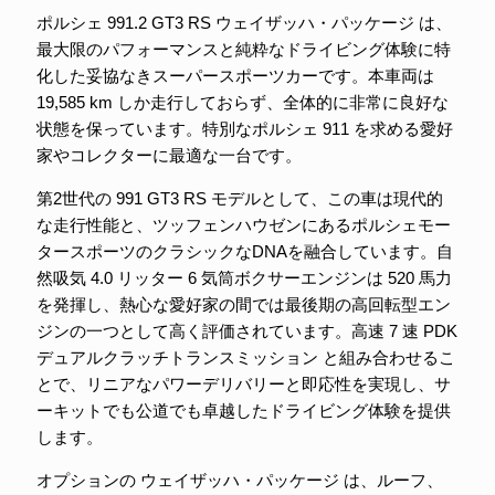
ポルシェ 991.2 GT3 RS ウェイザッハ・パッケージ は、
最大限のパフォーマンスと純粋なドライビング体験に特
化した妥協なきスーパースポーツカーです。本車両は
19,585 km しか走行しておらず、全体的に非常に良好な
状態を保っています。特別なポルシェ 911 を求める愛好
家やコレクターに最適な一台です。
第2世代の 991 GT3 RS モデルとして、この車は現代的
な走行性能と、ツッフェンハウゼンにあるポルシェモー
タースポーツのクラシックなDNAを融合しています。自
然吸気 4.0 リッター 6 気筒ボクサーエンジンは 520 馬力
を発揮し、熱心な愛好家の間では最後期の高回転型エン
ジンの一つとして高く評価されています。高速 7 速 PDK
デュアルクラッチトランスミッション と組み合わせるこ
とで、リニアなパワーデリバリーと即応性を実現し、サ
ーキットでも公道でも卓越したドライビング体験を提供
します。
オプションの ウェイザッハ・パッケージ は、ルーフ、