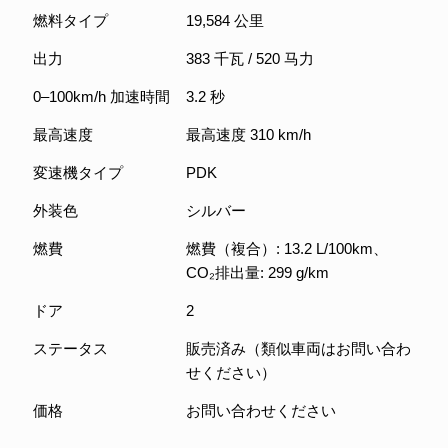
燃料タイプ
19,584 公里
出力
383 千瓦 / 520 马力
0–100km/h 加速時間
3.2 秒
最高速度
最高速度 310 km/h
変速機タイプ
PDK
外装色
シルバー
燃費
燃費（複合）: 13.2 L/100km、
CO₂排出量: 299 g/km
ドア
2
ステータス
販売済み（類似車両はお問い合わ
せください）
価格
お問い合わせください