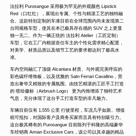
法拉利 Purosangue 采用极为罕见的外观颜色 Lipstick
Red（口红红），展现出专属、个性与精湛工艺的独特融
合。这款特别定制的车漆目前在全球范围内尚未发现第二
台同规格车型，使其在本已极具存在感的 SUV 之上更显
独一无二。作为一辆正统的 法拉利 Atelier（工匠定制）
车型，它在工厂内根据首任车主的个性化需求精心配置，
对美学、材质品质以及细节工艺的要求都达到了极高水
准。
车内空间融汇了顶级 Alcantara 材质、与外观完美呼应的
彩色碳纤维饰板，以及优雅的 Satn Ferrari Cavallino，营
造出奢华又精致的专属氛围。由技艺精湛的工匠手工打造
的 喷绘徽标（Airbrush Logo） 更为内饰增添了独特艺术
气息，充分体现了这台手工打造车型的非凡魅力。
车辆目前仅有 1,555 公里 行驶里程，车况几乎如新。增值
税可抵扣，对国际客户及商务买家而言具有特别吸引力。
这台极其稀有的 Purosangue 目前陈列于科隆的高端豪华
车经销商 Amian Exclusive Cars，该公司以其卓越的精品