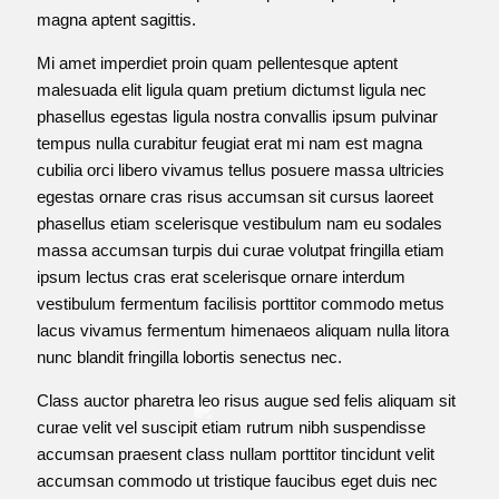
magna aptent sagittis.
Mi amet imperdiet proin quam pellentesque aptent
malesuada elit ligula quam pretium dictumst ligula nec
phasellus egestas ligula nostra convallis ipsum pulvinar
tempus nulla curabitur feugiat erat mi nam est magna
cubilia orci libero vivamus tellus posuere massa ultricies
egestas ornare cras risus accumsan sit cursus laoreet
phasellus etiam scelerisque vestibulum nam eu sodales
massa accumsan turpis dui curae volutpat fringilla etiam
ipsum lectus cras erat scelerisque ornare interdum
vestibulum fermentum facilisis porttitor commodo metus
lacus vivamus fermentum himenaeos aliquam nulla litora
nunc blandit fringilla lobortis senectus nec.
Class auctor pharetra leo risus augue sed felis aliquam sit
curae velit vel suscipit etiam rutrum nibh suspendisse
accumsan praesent class nullam porttitor tincidunt velit
accumsan commodo ut tristique faucibus eget duis nec