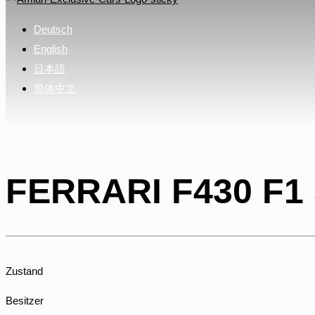
Deutsch
English
日本語
简体中文
FERRARI F430 F1
Zustand
Besitzer