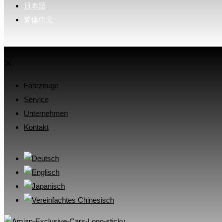
日本語
简体中文
✕
Fahrzeuge
Service
Unternehmen
Kontakt