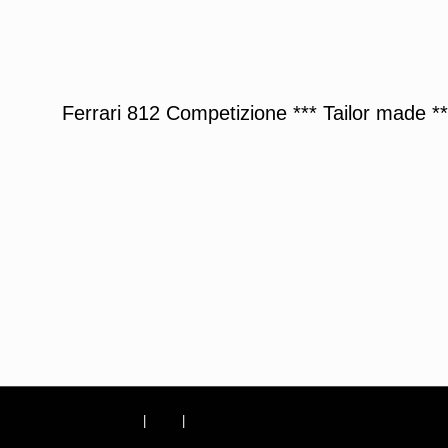
Ferrari 812 Competizione *** Tailor made **
Impressum
|
AGB
|
Datenschutzerklärung