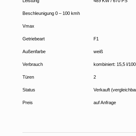
Leistung
489 KW / 670 PS
Beschleunigung 0 – 100 kmh
Vmax
Getriebeart
F1
Außenfarbe
weiß
Verbrauch
kombiniert: 15,5 l/1
Türen
2
Status
Verkauft (vergleichb
Preis
auf Anfrage