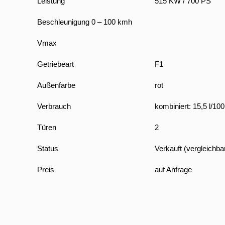
Leistung
515 KW / 700 PS
Beschleunigung 0 – 100 kmh
Vmax
Getriebeart
F1
Außenfarbe
rot
Verbrauch
kombiniert: 15,5 l/1
Türen
2
Status
Verkauft (vergleichb
Preis
auf Anfrage