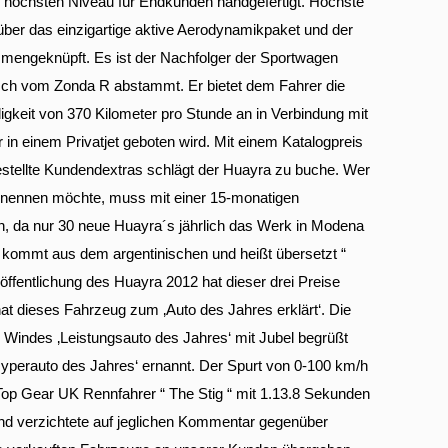
m höchsten Niveau für Endkunden handgefertigt. Höchste
über das einzigartige aktive Aerodynamikpaket und der
ngeknüpft. Es ist der Nachfolger der Sportwagen
isch vom Zonda R abstammt. Er bietet dem Fahrer die
keit von 370 Kilometer pro Stunde an in Verbindung mit
 in einem Privatjet geboten wird. Mit einem Katalogpreis
estellte Kundendextras schlägt der Huayra zu buche. Wer
 nennen möchte, muss mit einer 15-monatigen
, da nur 30 neue Huayra´s jährlich das Werk in Modena
 kommt aus dem argentinischen und heißt übersetzt “
öffentlichung des Huayra 2012 hat dieser drei Preise
at dieses Fahrzeug zum ‚Auto des Jahres erklärt‘. Die
s Windes ‚Leistungsauto des Jahres‘ mit Jubel begrüßt
Hyperauto des Jahres‘ ernannt. Der Spurt von 0-100 km/h
Top Gear UK Rennfahrer “ The Stig “ mit 1.13.8 Sekunden
verzichtete auf jeglichen Kommentar gegenüber