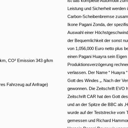
ist das komplette Automobil zu
Leistung und Sicherheit werden 
Carbon-Scheibenbremse zusamme
Ikone Pagani Zonda, der spezif
Auswahl einer Höchstgeschwindig
der Bequemlichkeit der sonst nur
von 1,056,000 Euro netto plus b
einen Pagani Huayra sein Eigen
00km, CO² Emission 343 g/km
Produktionsverzögerung rechnen
verlassen. Der Name “ Huayra “
Gott des Windes „. Nach der Ver
ares Fahrzeug auf Anfrage)
gewonnen. Die Zeitschrift EVO h
Zeitschrift CAR hat den Gott de
und an der Spitze die BBC als ‚
wurde auf der Teststrecke vom 
gemessen und Richard Hammond 