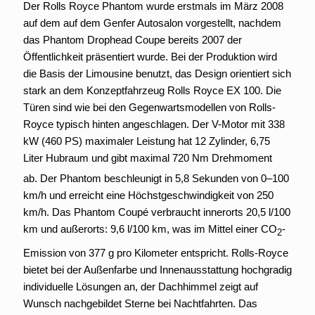
Der Rolls Royce Phantom wurde erstmals im März 2008
auf dem auf dem Genfer Autosalon vorgestellt, nachdem
das Phantom Drophead Coupe bereits 2007 der
Öffentlichkeit präsentiert wurde. Bei der Produktion wird
die Basis der Limousine benutzt, das Design orientiert sich
stark an dem Konzeptfahrzeug Rolls Royce EX 100. Die
Türen sind wie bei den Gegenwartsmodellen von Rolls-
Royce typisch hinten angeschlagen. Der V-Motor mit 338
kW (460 PS) maximaler Leistung hat 12 Zylinder, 6,75
Liter Hubraum und gibt maximal 720 Nm Drehmoment
ab.
Der Phantom beschleunigt in 5,8 Sekunden von 0–100
km/h und erreicht eine Höchstgeschwindigkeit von 250
km/h. Das Phantom Coupé verbraucht innerorts 20,5 l/100
km und außerorts: 9,6 l/100 km, was im Mittel einer CO
-
2
Emission von 377 g pro Kilometer entspricht.
Rolls-Royce
bietet bei der Außenfarbe und Innenausstattung hochgradig
individuelle Lösungen an, der Dachhimmel zeigt auf
Wunsch nachgebildet Sterne bei Nachtfahrten. Das