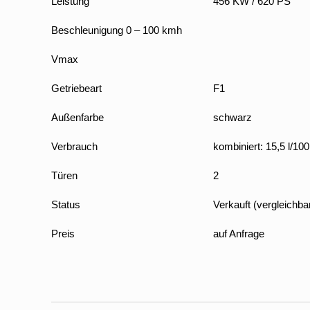
Leistung
456 KW / 620 PS
Beschleunigung 0 – 100 kmh
Vmax
Getriebeart
F1
Außenfarbe
schwarz
Verbrauch
kombiniert: 15,5 l/1
Türen
2
Status
Verkauft (vergleichb
Preis
auf Anfrage