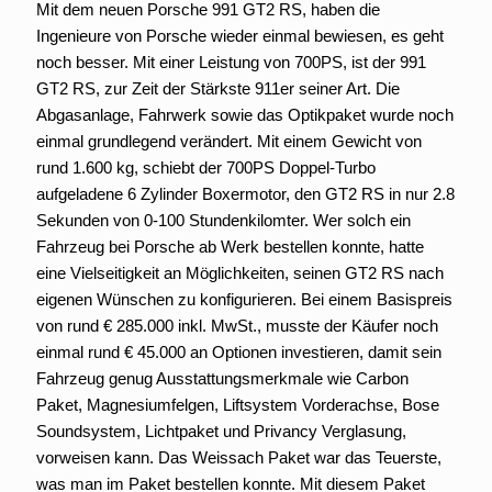
Mit dem neuen Porsche 991 GT2 RS, haben die
Ingenieure von Porsche wieder einmal bewiesen, es geht
noch besser. Mit einer Leistung von 700PS, ist der 991
GT2 RS, zur Zeit der Stärkste 911er seiner Art. Die
Abgasanlage, Fahrwerk sowie das Optikpaket wurde noch
einmal grundlegend verändert. Mit einem Gewicht von
rund 1.600 kg, schiebt der 700PS Doppel-Turbo
aufgeladene 6 Zylinder Boxermotor, den GT2 RS in nur 2.8
Sekunden von 0-100 Stundenkilomter. Wer solch ein
Fahrzeug bei Porsche ab Werk bestellen konnte, hatte
eine Vielseitigkeit an Möglichkeiten, seinen GT2 RS nach
eigenen Wünschen zu konfigurieren. Bei einem Basispreis
von rund € 285.000 inkl. MwSt., musste der Käufer noch
einmal rund € 45.000 an Optionen investieren, damit sein
Fahrzeug genug Ausstattungsmerkmale wie Carbon
Paket, Magnesiumfelgen, Liftsystem Vorderachse, Bose
Soundsystem, Lichtpaket und Privancy Verglasung,
vorweisen kann. Das Weissach Paket war das Teuerste,
was man im Paket bestellen konnte. Mit diesem Paket