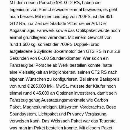
Mit dem neuen Porsche 991 GT2 RS, haben die
Ingenieure von Porsche wieder einmal bewiesen, es geht
noch besser. Mit einer Leistung von 700PS, ist der 991
GT2 RS, zur Zeit der Stärkste 911er seiner Art. Die
Abgasanlage, Fahrwerk sowie das Optikpaket wurde noch
einmal grundlegend verändert. Mit einem Gewicht von
rund 1.600 kg, schiebt der 700PS Doppel-Turbo
aufgeladene 6 Zylinder Boxermotor, den GT2 RS in nur 2.8
Sekunden von 0-100 Stundenkilomter. Wer solch ein
Fahrzeug bei Porsche ab Werk bestellen konnte, hatte
eine Vielseitigkeit an Möglichkeiten, seinen GT2 RS nach
eigenen Wünschen zu konfigurieren. Bei einem Basispreis
von rund € 285.000 inkl. MwSt., musste der Käufer noch
einmal rund € 45.000 an Optionen investieren, damit sein
Fahrzeug genug Ausstattungsmerkmale wie Carbon
Paket, Magnesiumfelgen, Liftsystem Vorderachse, Bose
Soundsystem, Lichtpaket und Privancy Verglasung,
vorweisen kann. Das Weissach Paket war das Teuerste,
was man im Paket bestellen konnte. Mit diesem Paket