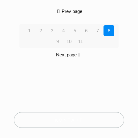
Prev page
1
2
3
4
5
6
7
8
9
10
11
Next page
KONTAKT